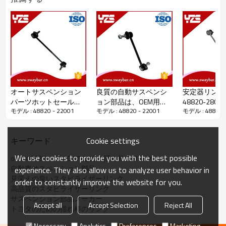
オートサスペンション
良質の自動サスペンシ
安定器リンク
パーツホットセールと
ョン部品は、OEM用の
48820-280
モデル : 48820 - 22001
モデル : 48820 - 22001
モデル : 48820 -
高品質スタビライザー
Swayバーリンク48820-
オートシャー
リンクOEM LR002876
33020
サスペンショ
ム
Cookie settings
キーワード
パッケージの詳細：
ビニール袋+木製ケース
配達の詳細：
入金を受け取ってから45日後
We use cookies to provide you with the best possible
oem 48820  -  22001のための揺れ棒のリンク
自動車サスペンション部品
experience. They also allow us to analyze user behavior in
見栄えの良いスタビライザーリンク
order to constantly improve the website for you.
高品質のスタビライザーリンク
サスペンション部品メーカー
Accept all
Accept Selection
Reject All
トヨタのための揺れ棒のリンク
Necessary
Analytics
Preferences
Marketing