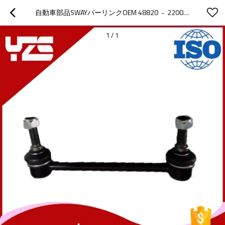
自動車部品SWAYバーリンクOEM 48820  -  22001と競争価格
1
/
1