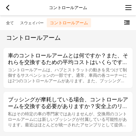
コントロールアーム
コントロールアーム
全て
スウェイバー
コントロールアーム
車のコントロールアームとは何ですか？また、そ
れらを交換するための平均コストはいくらです
か？
コントロールアームは、ハブとストラットの動きを見つけて制
御するサスペンションの一部です。通常、車両の各コーナーに
は2つのコントロールアームがあります。また、ブッシングと
ボールジョイントもあります。これらは摩耗アイテムであるた
め、通常は交換が必要です。交換費用は車両によって異なりま
す。コントロールアームの費用は、車両や設置の手間によって
ブッシングが摩耗している場合、コントロールア
異なります。インストールが簡単で時間がかからないものもあ
ームを交換する必要がありますか？安全上のリス
れば、数時間かかるものもあります。
クは何ですか？
私はその特定の車の専門家ではありませんが、交換用のコント
ロールアームには新しいブッシングが付属している可能性があ
ります。最近はほとんどが統一されたアセンブリとして提供さ
れており、アコードのように広く生産されている車の場合、ブ
ッシングだけを交換するよりも安価にユニット全体を交換でき