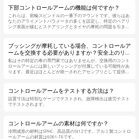
る可能性がありますが、私はその特定の車の専門家ではありま
下部コントロールアームの機能は何ですか？
せん。 コントロールアームのブッシングを交換することは常に
これらは、前輪スピンドルの一番下のマウントです。彼らはあ
価値があります。道路が完璧で手付かずの場所に住んでいて、
なたのアライメントパラメータの多くを設定し、特定のベアリ
回避策を講じる必要がなく、方向転換しない限り、フロントサ
ング表面が緩むとステアリングとタイヤの摩耗の問題を引き起
スペンションの完全性に関係することは何もしません。また、
こす可能性があります。彼らはまた、衝突や虐待から曲がるこ
実際の摩耗度、高速道路での車の直進度、ステアリング入力へ
とができます。
の応答性に応じて、フロントエンドのアライメントに大きな影
響を与える可能性があります。 フロントエンドは非常に頑丈で
ブッシングが摩耗している場合、コントロールア
すが、設計どおりに動作するには無傷である必要があります。
ームを交換する必要がありますか？安全上のリス
私はあなたがそれにお金をかけたくないかもしれなくて、それ
クは何ですか？
私はその特定の車の専門家ではありませんが、交換用のコント
がもう一年続くことを望むかもしれないことを理解します、し
ロールアームには新しいブッシングが付属している可能性があ
かしそれはコントロールアームブッシングを取り替えないのは
ります。最近はほとんどが統一されたアセンブリとして提供さ
残念な誤った経済です。
れており、アコードのように広く生産されている車の場合、ブ
ッシングだけを交換するよりも安価にユニット全体を交換でき
る可能性がありますが、私はその特定の車の専門家ではありま
コントロールアームをテストする方法は？
せん。 コントロールアームのブッシングを交換することは常に
設置寸法は特別なゲージでテストされ、故障検出は疲労テスト
価値があります。道路が完璧で手付かずの場所に住んでいて、
でテストされます。
回避策を講じる必要がなく、方向転換しない限り、フロントサ
スペンションの完全性に関係することは何もしません。また、
実際の摩耗度、高速道路での車の直進度、ステアリング入力へ
の応答性に応じて、フロントエンドのアライメントに大きな影
コントロールアームの素材は何ですか？
響を与える可能性があります。 フロントエンドは非常に頑丈で
冷間成形の材料はSPHC、高品質のSt12です。アルミ製コントロ
すが、設計どおりに動作するには無傷である必要があります。
ールアームの材質は6061-T6です。
私はあなたがそれにお金をかけたくないかもしれなくて、それ