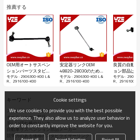
推薦する
OEM用オートサスペン
安定器リンクOEM
良質の自動サ
ションパーツスタビラ
48820-28030のための
ョン部品は、
モデル : 2906300-K00 L＆
モデル : 2906300-K00 L＆
モデル : 290630
イザーリンク48820 -
オートシャーシパーツ
Swayバーリン
R、2916100-K00
R、2916100-K00
R、2916100-K
47010
サスペンションシステ
33020
ム
プラスチックバッグ+網状カー
Cookie settings
キーワード
パッケージの詳細：
トン
配達の詳細：
入金を受け取ってから45日後
We use cookies to provide you with the best possible
スタビライザーリンク
オートシャーシ部品
experience. They also allow us to analyze user behavior in
美しい揺れ棒のリンク
order to constantly improve the website for you.
自動車サスペンション部品メーカー
競争力のある価格のスタビライザーリンク
Accept all
Accept Selection
Reject All