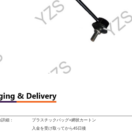
の詳細：
プラスチックバッグ+網状カートン
：
入金を受け取ってから45日後