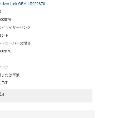
bilizer Link OEM LR002876
S
002876
タビライザーリンク
ロント
ンドローバーの場合
002876
ラック
海または寧波
, T/T
追加