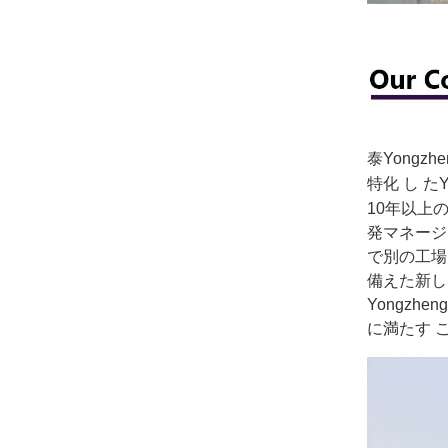
泰Yongz
特化
し
た
10年以上
発マネージャ
で別の工場
備えた新し
Yongz
に満たす