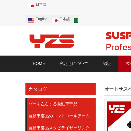
日本語
English
日本語
Português
Русский
HOME
私たちについて
認証
製
カタログ
オートサスペ
バーを左右する自動車部品
自動車部品のコントロールアーム
自動車部品スタビライザーリンク