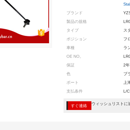
Sta
ブランド
YZ
製品の規格
LR
タイプ
ス
ポジション
フ
車種
ラ
OE NO。
LR
保証
2年
色
ブ
ポート
上
支払条件
L/C
ウィッシュリストに
すぐ連絡