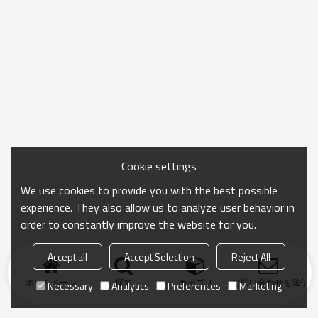
Cookie settings
We use cookies to provide you with the best possible
experience. They also allow us to analyze user behavior in
order to constantly improve the website for you.
Accept all
Accept Selection
Reject All
ホームページ
探す
カテゴリ
お問い合わせを送信
Necessary
Analytics
Preferences
Marketing