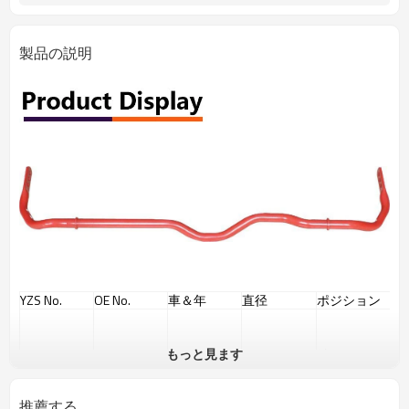
製品の説明
YZS No.
OE No.
車＆年
直径
ポジション
もっと見ます
リア
ARB069
VWゴルフ-R
Φ2R
推薦する