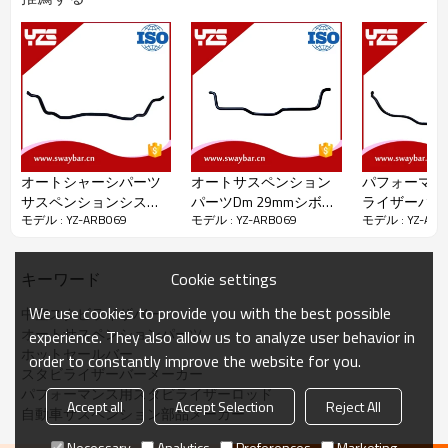
パッケージの詳細：
ビニール袋+木製ケース
配達の詳細：
入金を受け取ってから45日後
オートシャーシパーツ
オートサスペンション
パフォーマン
サスペンションシステ
パーツDm 29mmシボレ
ライザーバー
モデル : YZ-ARB069
モデル : YZ-ARB069
モデル : YZ-ARB
ムアンチロールバー
ー用スプリングスチー
50515568 for 
ル付きアンチロールバ
ー
Cookie settings
キーワード
泰Yongzheng自動車部品有限公司は1998年に設立され、
Yuhuan、
We use cookies to provide you with the best possible
中空スタビライザバー
旋回バー、コントロールアーム、スタビライザリンクな
オートサスペンションパーツ
experience. They also allow us to analyze user behavior in
どのサスペンションパーツに
特化
しています。
ホットセールバー
10年以上の開発の後、今それは3,500平方メートル、110
order to constantly improve the website for you.
スタビライザーバーメーカー
従業員の
うち25人は技術スタッフ、12人の研究開発マ
パフォーマンス用スタビライザーロッド
ネージャー、その他
Accept all
Accept Selection
Reject All
自動車サスペンション部品メーカー
26,000,000人民元以上の固定資産、400,000
セットの年
間容量の動揺バー、more
Necessary
Analytics
Preferences
Marketing