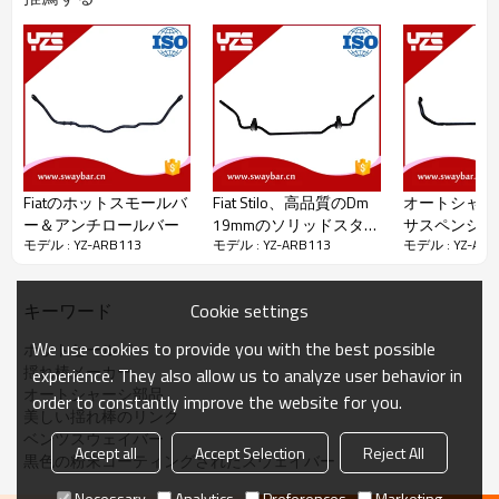
YZS No.
OE No.
車＆年
直径
ポジション
Fiatのホットスモールバ
Fiat Stilo、高品質のDm
オートシャー
ー＆アンチロールバー
19mmのソリッドスタビ
サスペンショ
モデル : YZ-ARB113
モデル : YZ-ARB113
モデル : YZ-ARB
ライザーバー用のホッ
ムのホットソ
トセールシャーシパー
ウェイバー
ツ
Cookie settings
キーワード
We use cookies to provide you with the best possible
ホットセールバー
揺れ棒メーカー
experience. They also allow us to analyze user behavior in
パッケージの詳細：
ビニール袋+木製ケース
オートシャーシ部品
order to constantly improve the website for you.
配達の詳細：
入金を受け取ってから45日後
美しい揺れ棒のリンク
ベンツスウェイバー
Accept all
Accept Selection
Reject All
黒色の粉末コーティングされたスウェイバー
Necessary
Analytics
Preferences
Marketing