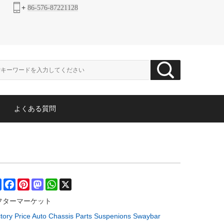
+
86-576-87221128
よくある質問
Share
Facebook
Pinterest
Mastodon
WhatsApp
X
フターマーケット
tory Price Auto Chassis Parts Suspenions Swaybar