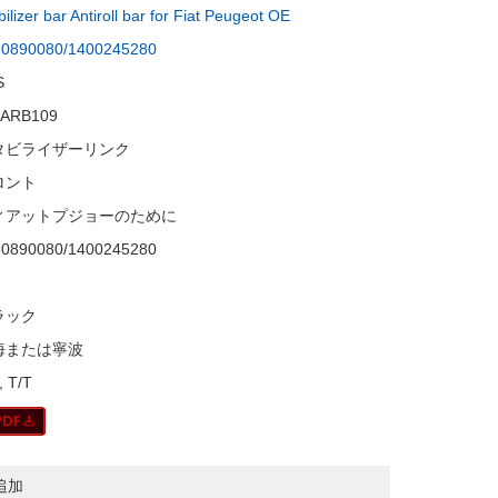
bilizer bar Antiroll bar for Fiat Peugeot OE
30890080/1400245280
S
-ARB109
タビライザーリンク
ロント
ィアットプジョーのために
30890080/1400245280
ラック
海または寧波
, T/T
追加