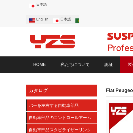
日本語
English
日本語
Português
Русский
HOME
私たちについて
認証
製
カタログ
Fiat P
バーを左右する自動車部品
自動車部品のコントロールアーム
自動車部品スタビライザーリンク