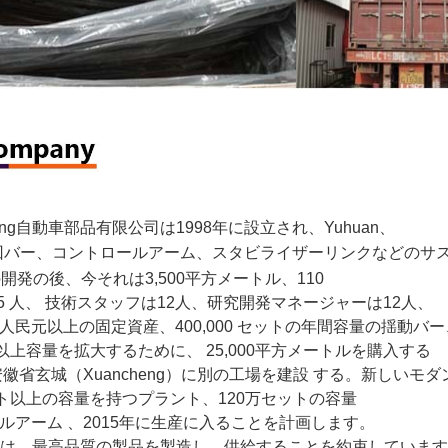
heng自動車部品有限公司は1998年に設立され、Yuhuan、
回バー、コントロールアーム、スタビライザーリンクなどのサ
開発の後、今それは3,500平方メートル、110
5
人、
技術スタッフは12人、研究開発マネージャーは12人、
000人民元以上の固定資産、400,000
セットの年間容量の揺動バー
ル以上容量を拡大するために、
25,000平方メートルを購入する
安徽省玄城（Xuancheng）に別の工場を建設
する。新しいモダ
ット以上の容量を持つプラント、120万セットの容量
ル
アーム
、2015年に生産に入ることを計画します。
hengは、最高品質の製品を製造し、供給することを約束していま