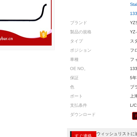
Sta
13
ブランド
YZ
製品の規格
YZ
タイプ
ス
ポジション
フ
車種
フ
OE NO。
13
保証
5年
色
ブ
ポート
上
支払条件
L/C
ダウンロード
ウィッシュリストに
すぐ連絡