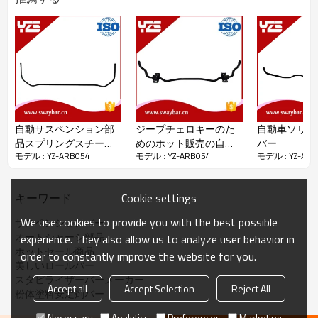
自動サスペンション部
ジープチェロキーのた
自動車ソリ防
品スプリングスチール
めのホット販売の自動
バー
モデル : YZ-ARB054
モデル : YZ-ARB054
モデル : YZ-ARB
付き低コストスウェイ
車部品フロントアンチ
バー
ロールバー、Dm 25mm
Cookie settings
キーワード
パッケージの詳細：
ビニール袋+木製ケース
配達の詳細：
入金を受け取ってから45日後
We use cookies to provide you with the best possible
サスペンションバー
オートシャーシ部品
experience. They also allow us to analyze user behavior in
ホットセール商品
order to constantly improve the website for you.
美しいロールバー
スタビライザーバーメーカー
Accept all
Accept Selection
Reject All
粉体塗料安定剤バー
Necessary
Analytics
Preferences
Marketing