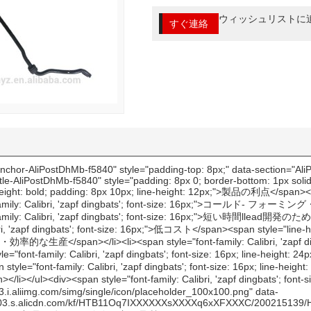
ウィッシュリストに
すぐ連絡
ibri, 'zapf dingbats'; font-size: 16px; line-height: 24px;">と良好な機械的性質良い- を探してい形状</span></li><li><span style="font-family: Calibri, 'zapf dingbats'; font-size: 16px; line-height: 24px;">穴の任意の種類、 あなたが選ぶことができる任意の色</span></li></ul><div><span style="font-family: Calibri, 'zapf dingbats'; font-size: medium;"><span style="line-height: 24px;"><img src="http://i03.i.aliimg.com/simg/single/icon/placeholder_100x100.png" data-src="http://g03.s.alicdn.com/kf/HTB11Oq7IXXXXXXsXXXXq6xXFXXXC/200215139/HTB11Oq7IXXXXXXsXXXXq6xXFXXXC.jpg" data-alt="自動車のシャーシの部品固体バーを左右に良い品質で" ori-width="962" ori-height="506" /> <noscript><img src="http://g03.s.alicdn.com/kf/HTB11Oq7IXXXXXXsXXXXq6xXFXXXC/200215139/HTB11Oq7IXXXXXXsXXXXq6xXFXXXC.jpg" alt="自動車のシャーシの部品固体バーを左右に良い品質で" ori-width="962" ori-height="506"></noscript> <span>&nbsp;</span></span></span></div></div></div><div id="ali-anchor-AliPostDhMb-iq3de" style="padding-top: 8px;" data-section="AliPostDhMb-iq3de" data-section-title="Packaging & Shipping"><div id="ali-title-AliPostDhMb-iq3de" style="padding: 8px 0; border-bottom: 1px solid #ddd;"><span style="background-color: #ddd; color: #333; font-weight: bold; padding: 8px 10px; line-height: 12px;">送料・包装</span></div><div style="padding: 10px 0;"><div><span style="font-size: 16px; font-family: Calibri, 'zapf dingbats';">1.包装: netural包装あるいは顧客ごとの要件。</span><br><span style="font-size: 16px; font-family: Calibri, 'zapf dingbats';">2.納期: 30-45days高度な沈殿物を受け取った後、。</span></div><div><img src="http://i03.i.aliimg.com/simg/single/icon/placeholder_100x100.png" data-src="http://g04.s.alicdn.com/kf/HTB1_aqAIXXXXXXGXVXXq6xXFXXXG/200215139/HTB1_aqAIXXXXXXGXVXXq6xXFXXXG.jpg" data-alt="自動車のシャーシの部品固体バーを左右に良い品質で" ori-width="497" ori-height="497" /> <noscript><img src="http://g04.s.alicdn.com/kf/HTB1_aqAIXXXXXXGXVXXq6xXFXXXG/200215139/HTB1_aqAIXXXXXXGXVXXq6xXFXXXG.jpg" alt="自動車のシャーシの部品固体バーを左右に良い品質で" ori-width="497" ori-height="497"></noscript> </div><div><img src="http://i03.i.aliimg.com/simg/single/icon/placeholder_100x100.png" data-src="http://g03.s.alicdn.com/kf/HTB17hCIIXXXXXXIXFXXq6xXFXXXL/200215139/HTB17hCIIXXXXXXIXFXXq6xXFXXXL.jpg" data-alt="自動車のシャーシの部品固体バーを左右に良い品質で" ori-width="780" ori-height="585" /> <noscript><img src="http://g03.s.alicdn.com/kf/HTB17hCIIXXXXXXIXFXXq6xXFXXXL/200215139/HTB17hCIIXXXXXXIXFXXq6xXFXXXL.jpg" alt="自動車のシャーシの部品固体バーを左右に良い品質で" ori-width="780" ori-height="585"></noscript> <span>&nbsp;</span></div></div></div><div id="ali-anchor-AliPostDhMb-6sv9g" style="padding-top: 8px;" data-section="AliPostDhMb-6sv9g" data-section-title="Our Services"><div id="ali-title-AliPostDhMb-6sv9g" style="padding: 8px 0; border-bottom: 1px solid #ddd;"><span style="background-color: #ddd; color: #333; font-weight: bold; padding: 8px 10px; line-height: 12px;">私たちのサービス</span></div><div style="padding: 10px 0;"><ul><li><span style="line-height: 24px; font-family: Calibri, 'zapf dingbats'; font-size: 16px;">品質: すべての部品は厳しい品質管理のもと生産時と渡されたts1694によって、 iso9001:2009。</span><span style="line-height: 24px; font-family: Calibri, 'zapf dingbats'; font-size: 16px;">我々は先進的な設備と検査システム。</span></li><li><span style="line-height: 24px; font-family: Calibri, 'zapf dingbats'; font-size: 16px;">価格: 競争力のある価格とあなたのために最高のサービス。 より多量の、 低価格。</span></li><li><span style="line-height: 24px; font-family: Calibri, 'zapf dingbats'; font-size: 16px;">エッチングなどの製品に当たりバイヤーの要求とデザイン</span></li><li><span style="line-height: 24px; font-family: Calibri, 'zapf dingbats'; font-size: 16px;">興味のある方は当社の製品に、 ことを躊躇しないでください私達に連絡する、 私たちは、 あなたが私達の最もよいサービス。 我々は楽しみにしていますあなたと協力がお互いに有利な状況を作り出し。</span></li></ul><div><span style="font-family: Calibri, 'zapf dingbats'; font-size: medium;"><span style="line-height: 24px;"><img src="http://i03.i.aliimg.com/simg/single/icon/placeholder_100x100.png" data-src="http://g02.s.alicdn.com/kf/HTB1wb5HIXXXXXaGXFXXq6xXFXXXn/200215139/HTB1wb5HIXXXXXaGXFXXq6xXFXXXn.jpg" data-alt="自動車のシャーシの部品固体バーを左右に良い品質で" ori-width="497" ori-height="497" /> <noscript><img src="http://g02.s.alicdn.com/kf/HTB1wb5HIXXXXXaGXFXXq6xXFXXXn/200215139/HTB1wb5HIXXXXXaGXFXXq6xXFXXXn.jpg" alt="自動車のシャーシの部品固体バーを左右に良い品質で" ori-width="497" ori-height="497"></noscript> <img src="http://i03.i.aliimg.com/simg/single/icon/placeholder_100x100.png" data-src="http://g04.s.alicdn.com/kf/HTB1T2iQIXXXXXa.XpXXq6xXFXXXy/200215139/HTB1T2iQIXXXXXa.XpXXq6xXFXXXy.jpg" data-alt="自動車のシャーシの部品固体バーを左右に良い品質で" ori-width="780" ori-height="1286" /> <noscript><img src="http://g04.s.alicdn.com/kf/HTB1T2iQIXXXXXa.XpXXq6xXFXXXy/200215139/HTB1T2iQIXXXXXa.XpXXq6xXFXXXy.jpg" alt="自動車のシャーシの部品固体バーを左右に良い品質で" ori-width="780" ori-height="1286"></noscript> <img src="http://i03.i.aliimg.com/simg/single/icon/placeholder_100x100.png" data-src="http://g02.s.alicdn.com/kf/HTB1rPePIXXXXXauXpXXq6xXFXXXA/200215139/HTB1rPePIXXXXXauXpXXq6xXFXXXA.jpg" data-alt="自動車のシャーシの部品固体バーを左右に良い品質で" ori-width="780" ori-height="1286" /> <noscript><img src="http://g02.s.alicdn.com/kf/HTB1rPePIXXXXXauXpXXq6xXFXXXA/200215139/HTB1rPePIXXXXXauXpXXq6xXFXXXA.jpg" alt="自動車のシャーシの部品固体バーを左右に良い品質で" ori-width="780" ori-height="1286"></noscript> <span>&nbsp;</span></span></span></div></div></div><div id="ali-anchor-AliPostDhMb-mw0q9" style="padding-top: 8px;