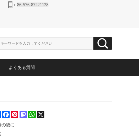
+
86-576-87221128
よくある質問
Share
Facebook
Pinterest
Mastodon
WhatsApp
X
場の後に
S