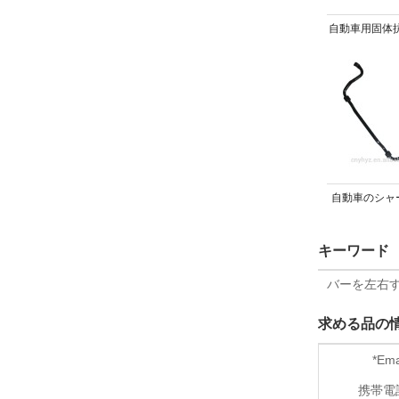
自動車用固体抗
バー/バーを
自動車のシャ
品用サスペン
キーワード
ステム
oea2213231
バーを左右
ライザー
求める品の
*
Ema
携帯電