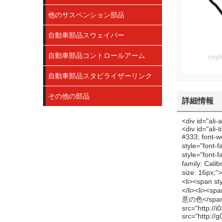
他のサスペンション部品
自動車部品スウェイバー
自動車部品コントロールアーム
自動車部品スタビライザーリンク
その他の部品
詳細情報
<div id="ali-anchor-AliPostDhMb-f5840" style="padding-top: 8px;" data-section="AliPostDhMb-f5840" data-section-title="Product Benefit"><div id="ali-title-AliPostDhMb-f5840" style="padding: 8px 0; border-bottom: 1px solid #ddd;"><span style="background-color: #ddd; color: #333; font-weight: bold; padding: 8px 10px; line-height: 12px;">製品の利点</span></div><div style="padding: 10px 0;"><p><span style="font-family: Calibri, 'zapf dingbats'; font-size: 16px;">コールド- フォーミング・熱間成形プロセス</span></p><ul><li><span style="font-family: Calibri, 'zapf dingbats'; font-size: 16px;">短い時間llead開発のための</span></li><li><span style="line-height: 24px; font-family: Calibri, 'zapf dingbats'; font-size: 16px;">低コスト</span><span style="line-height: 24px; font-family: Calibri, 'zapf dingbats'; font-size: 16px;">・効率的な生産</span></li><li><span style="font-family: Calibri, 'zapf dingbats'; font-size: 16px;">直径16- 40mm</span></li><li><span style="font-family: Cal