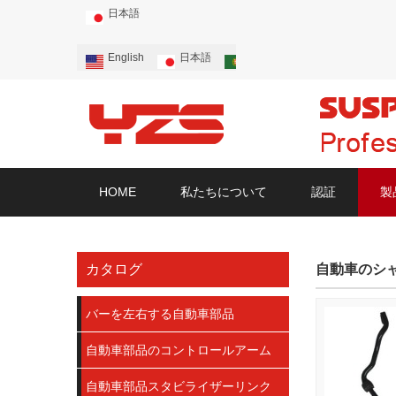
日本語
English
日本語
Português
Русский
HOME
私たちについて
認証
製
カタログ
自動車のシ
バーを左右する自動車部品
自動車部品のコントロールアーム
自動車部品スタビライザーリンク