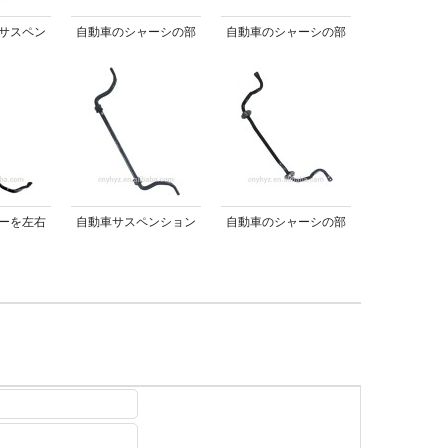
サスペン
自動車のシャーシの部
自動車のシャーシの部
体スタビ
品のための競争価格固
品のための良い品質で
ロッド
体バーを左右する
固体スタビライザーバ
ー
ーを左右
自動車サスペンション
自動車のシャーシの部
シー部品
部品のための調節可能
品を作るホットカー調
ョンシス
なスタビライザーバー
節のための抗- ロールバ
ー