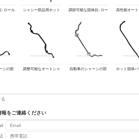
- ロール
シャシー部品用ホット
調節可能な固体抗- ロー
高性能オート
左右する
固体スタビライザーバ
ルバーの自動車シャシ
ション部品固
ー
ー部品
ライザー
ーシの部
調整可能なオートシャ
自動車のシャーシの部
ホット固体バ
ションシ
ーシ部品用サスペンシ
品熱い販売のための良
に自動車シャ
良質
ョンシステムスタビラ
質のサスペンションシ
のサスペンシ
765スタビ
イザーロッド
ステムバーを左右する
テム
する
バー
情報をご連絡ください
il
話