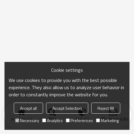
Cookie settings
We use cookies to provide you with the best possible
experience. They also allow us to analyze user behavior in
order to constantly improve the website for you.
Accept all
Accept Selection
Reject All
ホームページ
探す
カテゴリ
お問い合わせを送信
Necessary
Analytics
Preferences
Marketing