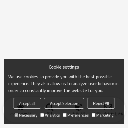
Cookie settings
We use cookies to provide you with the best possible
experience. They also allow us to analyze user behavior in
order to constantly improve the website for you.
Accept all
Accept Selection
Reject All
ホームページ
探す
カテゴリ
お問い合わせを送信
Necessary
Analytics
Preferences
Marketing