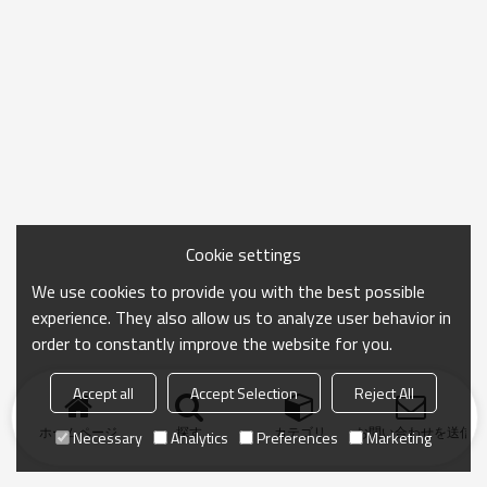
Cookie settings
We use cookies to provide you with the best possible
experience. They also allow us to analyze user behavior in
order to constantly improve the website for you.
Accept all
Accept Selection
Reject All
ホームページ
探す
カテゴリ
お問い合わせを送信
Necessary
Analytics
Preferences
Marketing