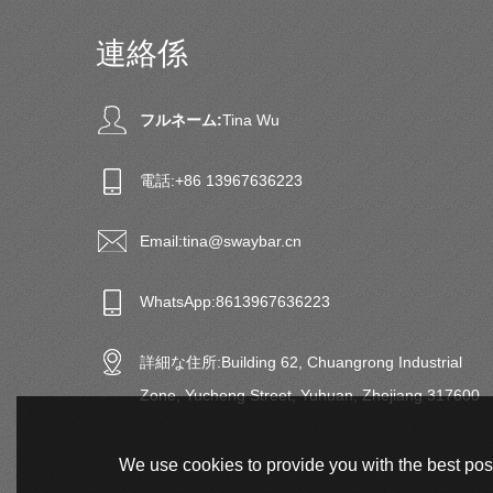
連絡係
フルネーム:
Tina Wu
電話:
+86 13967636223
Email:
tina@swaybar.cn
WhatsApp:
8613967636223
詳細な住所:
Building 62, Chuangrong Industrial
Zone, Yucheng Street, Yuhuan, Zhejiang 317600
We use cookies to provide you with the best poss