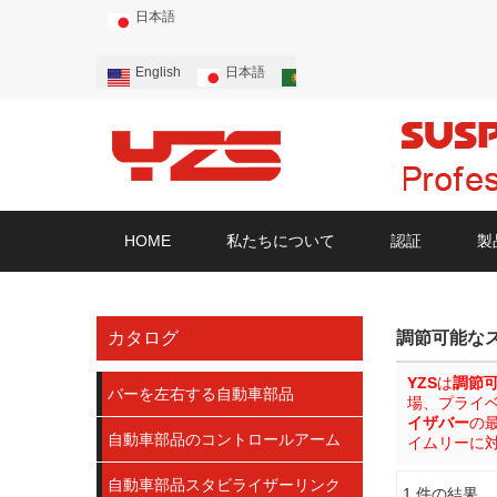
日本語
English
日本語
Português
Русский
HOME
私たちについて
認証
製
カタログ
調節可能な
YZS
は
調節
バーを左右する自動車部品
場、プライ
イザバー
の
自動車部品のコントロールアーム
イムリーに
自動車部品スタビライザーリンク
1 件の結果