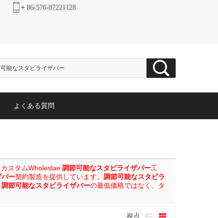
+
86-576-87221128
よくある質問
タムWholeslae
調節可能なスタビライザバー
工
ザバー
契約製造を提供しています。
調節可能なスタビラ
、
調節可能なスタビライザバー
の最低価格ではなく、タ
視点