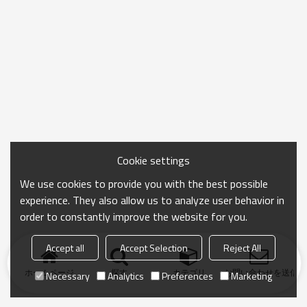
Cookie settings
We use cookies to provide you with the best possible
experience. They also allow us to analyze user behavior in
order to constantly improve the website for you.
Accept all
Accept Selection
Reject All
ホームページ
探す
カテゴリ
お問い合わせを送信
Necessary
Analytics
Preferences
Marketing