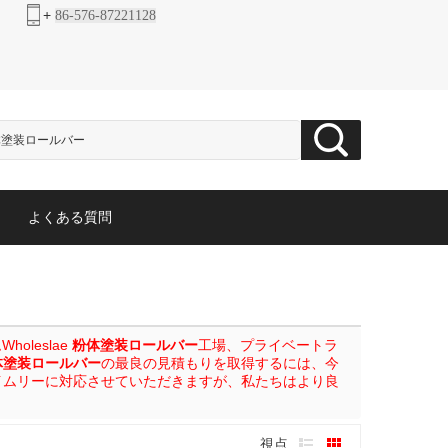
+
86-576-87221128
よくある質問
leslae
粉体塗装ロールバー
工場、プライベートラ
体塗装ロールバー
の最良の見積もりを取得するには、今
イムリーに対応させていただきますが、私たちはより良
視点