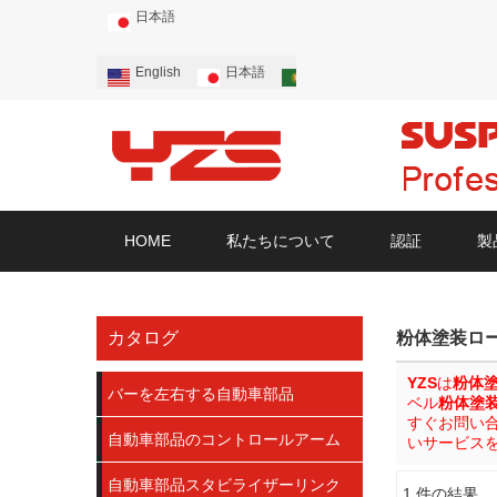
日本語
English
日本語
Português
Русский
HOME
私たちについて
認証
製
カタログ
粉体塗装ロ
YZS
は
粉体
バーを左右する自動車部品
ベル
粉体塗
すぐお問い
自動車部品のコントロールアーム
いサービス
自動車部品スタビライザーリンク
1 件の結果