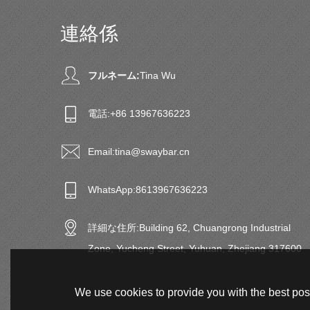
連絡係
フルネーム:
Tina Wu
電話:
+86 13967636223
Email:
tina@swaybar.cn
WhatsApp:
8613967636223
詳細な住所:
Building 62, Chuangrong Industrial
Zone, Yucheng Street, Yuhuan, Zhejiang 317600
We use cookies to provide you with the best poss