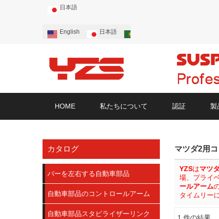
日本語
English
日本語
Português
Русский
HOME
私たちについて
認証
製
カタログ
マツダ2用
YZS
は
マツ
バーを左右する自動車部品
場、プライ
ールアーム
自動車部品のコントロールアーム
タイムリー
自動車部品スタビライザーリンク
1 件の結果