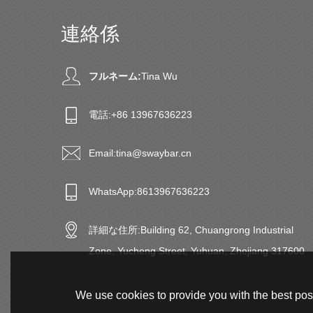
連絡係
フルネーム:
Tina Wu
電話:
+86 13967636223
Email:
tina@swaybar.cn
WhatsApp:
8613967636223
詳細な住所:
Building 62, Chuangrong Industrial
Zone, Yucheng Street, Yuhuan, Zhejiang 317600
We use cookies to provide you with the best poss