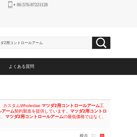
+
86-576-87221128
よくある質問
タムWholeslae
マツダ2用コントロールアーム
工
ルアーム
契約製造を提供しています。
マツダ2用コントロ
は、
マツダ2用コントロールアーム
の最低価格ではなく、
。
視点