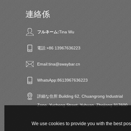
連絡係
フルネーム:
Tina Wu
電話:
+86 13967636223
Email:
tina@swaybar.cn
WhatsApp:
8613967636223
詳細な住所:
Building 62, Chuangrong Industrial
Zone, Yucheng Street, Yuhuan, Zhejiang 317600
We use cookies to provide you with the best poss