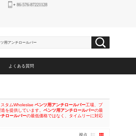
+
86-576-87221128
よくある質問
ムWholeslae
ベンツ用アンチロールバー
工場、プ
製造を提供しています。
ベンツ用アンチロールバー
の最
ンチロールバー
の最低価格ではなく、タイムリーに対応
視点