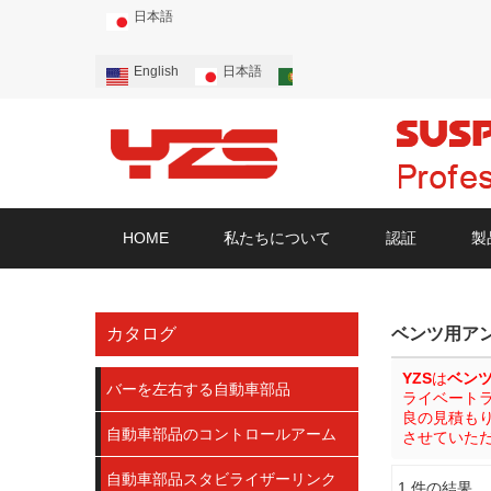
日本語
English
日本語
Português
Русский
HOME
私たちについて
認証
製
カタログ
ベンツ用ア
YZS
は
ベン
バーを左右する自動車部品
ライベート
良の見積も
自動車部品のコントロールアーム
させていた
自動車部品スタビライザーリンク
1 件の結果