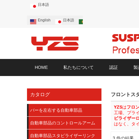
日本語
English
日本語
Português
Русский
HOME
私たちについて
認証
製
カタログ
フロントス
YZS
は
フロ
バーを左右する自動車部品
工場、プラ
ビライザー
自動車部品のコントロールアーム
はなく、タ
自動車部品スタビライザーリンク
3 件の結果