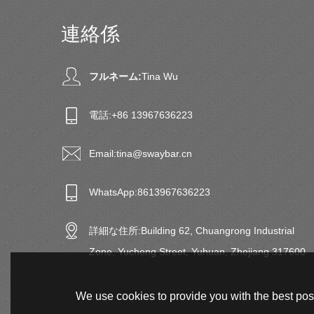
連絡係
フルネーム:
Tina Wu
電話:
+86 13967636223
Email:
tina@swaybar.cn
WhatsApp:
8613967636223
詳細な住所:
Building 62, Chuangrong Industrial
Zone, Yucheng Street, Yuhuan, Zhejiang 317600
We use cookies to provide you with the best poss