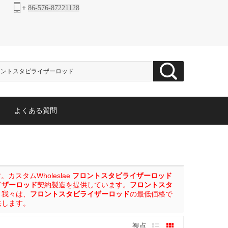
+
86-576-87221128
よくある質問
スタムWholeslae
フロントスタビライザーロッド
イザーロッド
契約製造を提供しています。
フロントスタ
、我々は、
フロントスタビライザーロッド
の最低価格で
供します。
視点