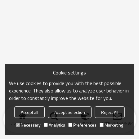
Cookie settings
We use cookies to provide you with the best possible
experience. They also allow us to analyze user behavior in
order to constantly improve the website for you.
Accept all
Accept Selection
Reject All
ホームページ
探す
カテゴリ
お問い合わせを送信
Necessary
Analytics
Preferences
Marketing