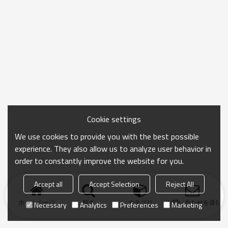
Cookie settings
We use cookies to provide you with the best possible
experience. They also allow us to analyze user behavior in
order to constantly improve the website for you.
Accept all
Accept Selection
Reject All
ホームページ
探す
カテゴリ
お問い合わせを送信
Necessary
Analytics
Preferences
Marketing