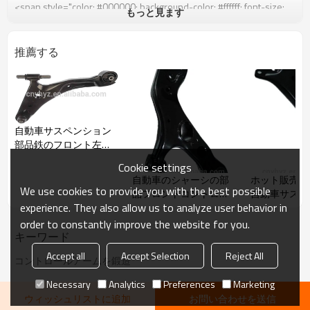
もっと見ます
推薦する
自動車サスペンション
部品鉄のフロント左
54501-26000より低い
Cookie settings
コントロールアーム
自動車のシャーシの部
ホット販売お
We use cookies to provide you with the best possible
品フロントコントロー
自動車サスペ
experience. They also allow us to analyze user behavior in
ルアームサスペンショ
部品48068-3
ンシステム
トロールアー
order to constantly improve the website for you.
キーワード
Accept all
Accept Selection
Reject All
コントロールアームを鍛造
Necessary
Analytics
Preferences
Marketing
ウィッシュリストに追加
お問い合わせを送信