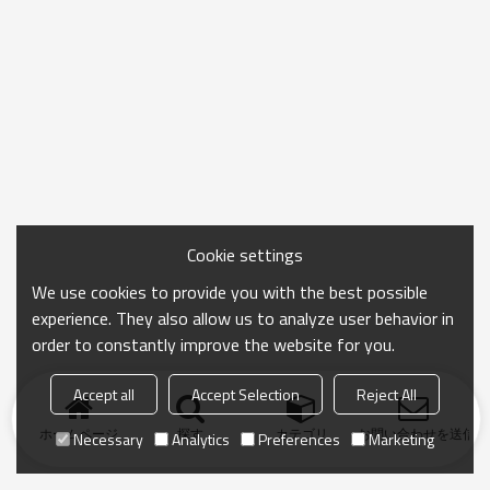
Cookie settings
We use cookies to provide you with the best possible
experience. They also allow us to analyze user behavior in
order to constantly improve the website for you.
Accept all
Accept Selection
Reject All
ホームページ
探す
カテゴリ
お問い合わせを送信
Necessary
Analytics
Preferences
Marketing