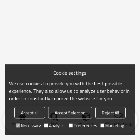
Cookie settings
We use cookies to provide you with the best possible
experience. They also allow us to analyze user behavior in
order to constantly improve the website for you.
Accept all
Accept Selection
Reject All
ホームページ
探す
カテゴリ
お問い合わせを送信
Necessary
Analytics
Preferences
Marketing