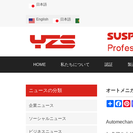
日本語
English
日本語
Português
Русский
HOME
私たちについて
認証
製
ニュースの分類
オートメニ
Share
Face
P
企業ニュース
ソーシャルニュース
Autome
ビジネスニュース