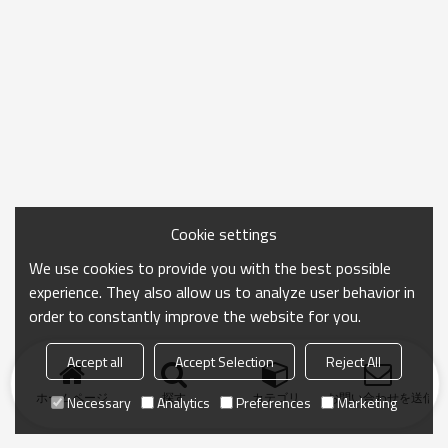
Cookie settings
We use cookies to provide you with the best possible
experience. They also allow us to analyze user behavior in
order to constantly improve the website for you.
Accept all
Accept Selection
Reject All
ホームページ
探す
カテゴリ
お問い合わせを送信
Necessary
Analytics
Preferences
Marketing